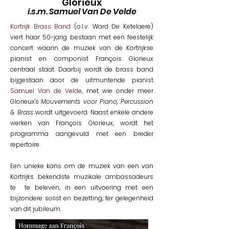
Glorieux
i.s.m. Samuel Van De Velde
Kortrijk Brass Band
(o.l.v. Ward De Ketelaere)
viert haar 50-jarig bestaan met een feestelijk
concert waarin de muziek van de Kortrijkse
pianist en componist François Glorieux
centraal staat. Daarbij wordt de brass band
bijgestaan door de uitmuntende pianist
Samuel Van de Velde
, met wie onder meer
Glorieux's
Mouvements voor Piano, Percussion
& Brass
wordt uitgevoerd. Naast enkele andere
werken van François Glorieux, wordt het
programma aangevuld met een breder
repertoire.
Een unieke kans om de muziek van een van
Kortrijks bekendste muzikale ambassadeurs
te te beleven, in een uitvoering met een
bijzondere solist en bezetting, ter gelegenheid
van dit jubileum.