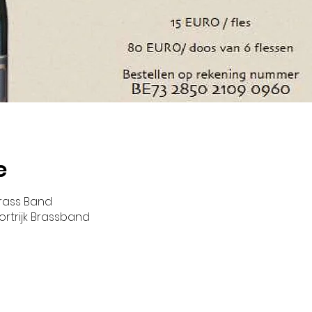
e
 Brass Band
ortrijk Brassband