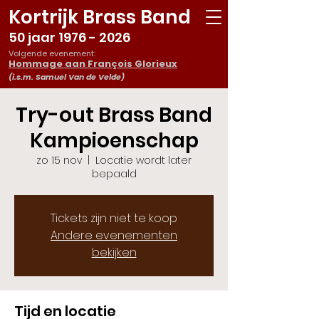
Kortrijk Brass Band
50 jaar
1976 - 2026
Volgende evenement:
Hommage aan François Glorieux
(i.s.m. Samuel Van de Velde)
Try-out Brass Band
Kampioenschap
zo 15 nov
  |  
Locatie wordt later
bepaald
Tickets zijn niet te koop
Andere evenementen
bekijken
Tijd en locatie