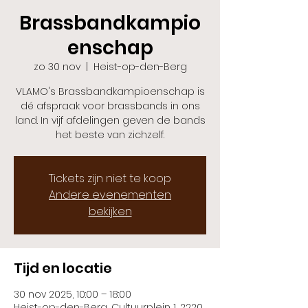
Brassbandkampio
enschap
zo 30 nov
  |  
Heist-op-den-Berg
VLAMO's Brassbandkampioenschap is
dé afspraak voor brassbands in ons
land. In vijf afdelingen geven de bands
het beste van zichzelf.
Tickets zijn niet te koop
Andere evenementen
bekijken
Tijd en locatie
30 nov 2025, 10:00 – 18:00
Heist-op-den-Berg, Cultuurplein 1, 2220