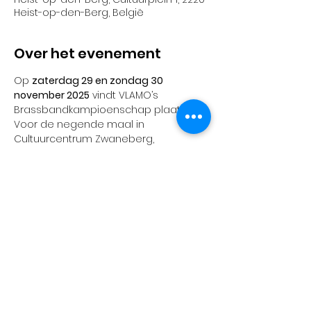
Heist-op-den-Berg, België
Over het evenement
Op 
zaterdag 29 en zondag 30 
november 2025
 vindt VLAMO’s 
Brassbandkampioenschap plaats. 
Voor de negende maal in 
Cultuurcentrum Zwaneberg, 
Cultuurplein, Heist-op-den-Berg en 
voor de 45ste maal sinds het 
bestaan van het kampioenschap. Op 
zaterdag komen de open, derde, 
tweede en eerste afdeling aan bod. 
Op zondag betreden de bands uit 
kampioensafdeling het podium.