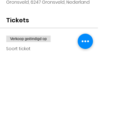
Gronsveld, 6247 Gronsveld, Nederland
Tickets
Verkoop geëindigd op
Soort ticket
Info bij Harmonie Gronsveld
Prijs
€ 10,00
+€ 0,25 servicekosten ticket
Deel dit evenement