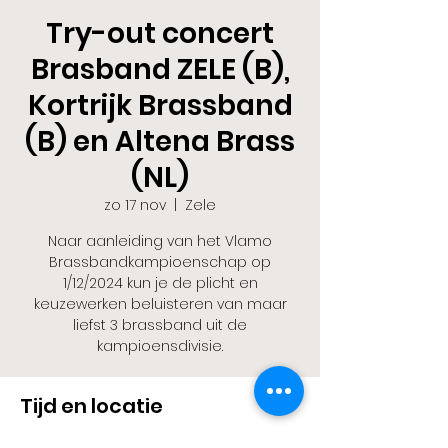
Try-out concert
Brasband ZELE (B),
Kortrijk Brassband
(B) en Altena Brass
(NL)
zo 17 nov
  |  
Zele
Naar aanleiding van het Vlamo
Brassbandkampioenschap op
1/12/2024 kun je de plicht en
keuzewerken beluisteren van maar
liefst 3 brassband uit de
kampioensdivisie.
Tijd en locatie
17 nov 2024, 18:00 – 21:00